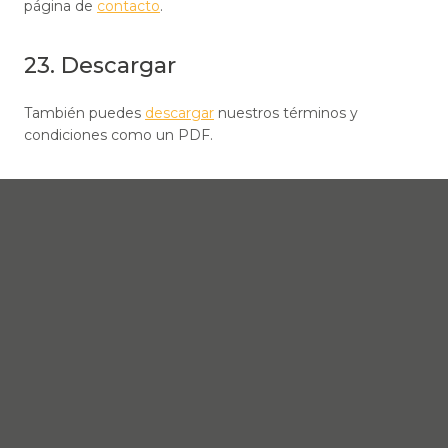
página de
contacto
.
23. Descargar
También puedes
descargar
nuestros términos y
condiciones como un PDF.