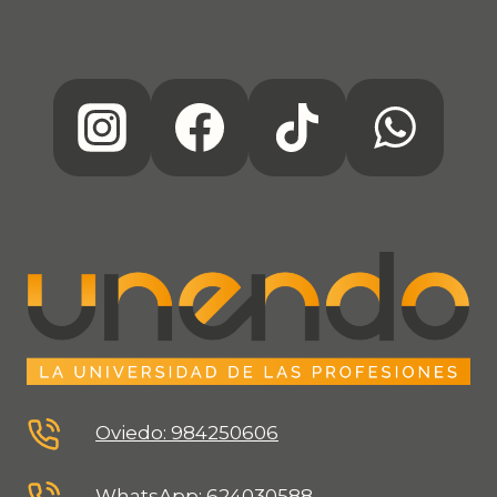
Oviedo: 984250606
WhatsApp: 624030588