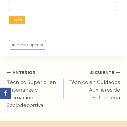
Enviar
Etiquetas
#
Grado Superior
de
la
entrada:
Navegación
ANTERIOR
SIGUIENTE
Técnico Superior en
Técnico en Cuidados
de
Enseñanza y
Auxiliares de
entradas
Animación
Enfermería
Sociodeportiva