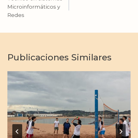
de
Microinformáticos y
entradas
Redes
Publicaciones Similares