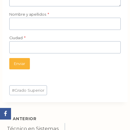
Nombre y apellidos
*
Ciudad
*
Enviar
Etiquetas
#
Grado Superior
de
la
entrada:
Navegación
ANTERIOR
Técnico en Sistemas